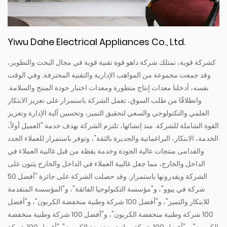
Yiwu Dahe Electrical Appliances Co., Ltd.
كشركة قوية، تمتلك شركة داهو قوة تقنية قوية في مجال البحث والتطوير،
وقد جمعت مجموعة من المواهب الإدارية والتقنية المحترفة. وفي الوقت
نفسه، أدخلنا معدات إنتاج متطورة ومعدات اختبار جودة المنتج والسلامة.
وانطلاقًا من طلب السوق، تعمل الشركة باستمرار على تعزيز الابتكار
العلمي والتكنولوجي والسعي لتحقيق التميز، وتحسين آلية الإدارة وتعزيز
القوة الشاملة للشركة. منذ إنشائها، تلتزم الشركة بهدف خدمة "العميل أولاً،
الخدمة، الابتكار، البراغماتية والجديرة بالثقة"، وتوفر باستمرار للعملاء الجدد
والقدامى منتجات عالية الجودة وخدمة يقظة من قبل غالبية العملاء في
الداخل والخارج، مما جعل غالبية العملاء في الداخل والخارج يثنون على
الشركة ويقدرونها باستمرار. وقد حصلت الشركة على جائزة "أفضل 50
شركة في ييوو"، و"مؤسسة التكنولوجيا الفائقة"، و"المؤسسة المتقدمة
للابتكار والتميز"، و"أفضل 100 شركة وطنية منخفضة الكربون"، و"أفضل
100 شركة وطنية منخفضة الكربون"، و"أفضل 100 شركة وطنية منخفضة