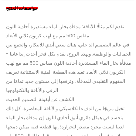
مواصفات المنتج
نقدم لكم مثالًا للأناقة: مدفأة بخار الماء مستديرة أحادية اللون
مقاس 500 مم مع لهب كربون ثلاثي الأبعاد
في عالم التصميم الداخلي، هناك سعي أبدي للابتكار، والجمع بين
الجماليات والوظيفة. وبهذه الروح، نقدم بكل فخر أحدث إبداعاتنا -
مدفأة بخار الماء المستديرة أحادية اللون مقاس 500 مم مع لهب
الكربون ثلاثي الأبعاد. تعيد هذه القطعة الفنية الاستثنائية تعريف
المفهوم التقليدي للمدفأة، وترفعها إلى مستوى جديد تمامًا من
الرقي والأناقة والتكنولوجيا.
الكشف عن أيقونة التصميم الحديث
تخيل مزيجًا من الدفء الكلاسيكي والأناقة المعاصرة، كل ذلك
يتجسد في هيكل دائري أنيق أحادي اللون. إن مدفأة بخار الماء
لدينا ليست مجرد مصدر للحرارة؛ إنها قطعة فنية يمكن دمجها
بسلاسة في أي مساحة معيشة. ويضمن قطرها البالغ 500 ملم