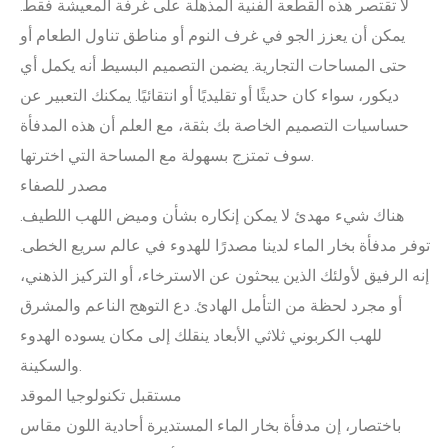
لا تقتصر هذه القطعة الفنية المذهلة على غرفة المعيشة فقط.
يمكن أن يعزز الجو في غرف النوم أو مناطق تناول الطعام أو
حتى المساحات التجارية. يضمن التصميم البسيط أنه يكمل أي
ديكور، سواء كان حديثًا أو تقليديًا أو انتقائيًا. يمكنك التعبير عن
حساسيات التصميم الخاصة بك بثقة، مع العلم أن هذه المدفأة
سوف تمتزج بسهولة مع المساحة التي اخترتها.
مصدر للصفاء
هناك شيء مهدئ لا يمكن إنكاره بشأن وميض اللهب اللطيف.
توفر مدفأة بخار الماء لدينا مصدرًا للهدوء في عالم سريع الخطى.
إنه الرفيق لأولئك الذين يبحثون عن الاسترخاء، أو التركيز الذهني،
أو مجرد لحظة من التأمل الهادئ. دع التوهج الناعم والمشرق
للهب الكربوني ثلاثي الأبعاد ينقلك إلى مكان يسوده الهدوء
والسكينة.
مستقبل تكنولوجيا الموقد
باختصار، إن مدفأة بخار الماء المستديرة أحادية اللون مقاس