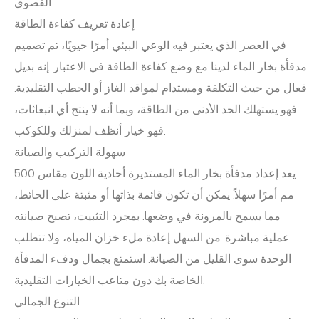
القصوى.
إعادة تعريف كفاءة الطاقة
في العصر الذي يعتبر فيه الوعي البيئي أمرًا حيويًا، تم تصميم
مدفأة بخار الماء لدينا مع وضع كفاءة الطاقة في الاعتبار. إنه بديل
فعال من حيث التكلفة ومستدام لمواقد الغاز أو الحطب التقليدية.
فهو يستهلك الحد الأدنى من الطاقة، وبما أنه لا ينتج أي انبعاثات،
فهو خيار أنظف لمنزلك وللكوكب.
سهولة التركيب والصيانة
يعد إعداد مدفأة بخار الماء المستديرة أحادية اللون مقاس 500
مم أمرًا سهلاً. يمكن أن تكون قائمة بذاتها أو مثبتة على الحائط،
مما يسمح بالمرونة في وضعها. بمجرد التثبيت، تصبح صيانته
عملية مباشرة. من السهل إعادة ملء خزان المياه، ولا تتطلب
الوحدة سوى القليل من الصيانة. استمتع بجمال ودفء المدفأة
الخاصة بك دون متاعب الخيارات التقليدية.
التنوع الجمالي