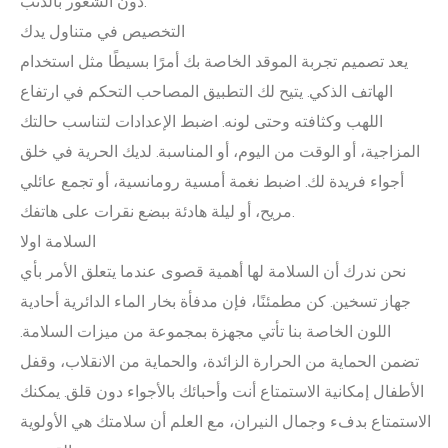
دون الشعور بالذنب.
التخصيص في متناول يدك
يعد تصميم تجربة الموقد الخاصة بك أمرًا بسيطًا مثل استخدام
الهاتف الذكي. يتيح لك التطبيق المصاحب التحكم في ارتفاع
اللهب وكثافته وحتى لونه. اضبط الإعدادات لتناسب حالتك
المزاجية، أو الوقت من اليوم، أو المناسبة. لديك الحرية في خلق
أجواء فريدة لك. اضبط نغمة أمسية رومانسية، أو تجمع عائلي
مريح، أو ليلة هادئة ببضع نقرات على هاتفك.
السلامة اولا
نحن ندرك أن السلامة لها أهمية قصوى عندما يتعلق الأمر بأي
جهاز تسخين. كن مطمئنًا، فإن مدفأة بخار الماء الدائرية أحادية
اللون الخاصة بنا تأتي مجهزة بمجموعة من ميزات السلامة.
تضمن الحماية من الحرارة الزائدة، والحماية من الانقلاب، وقفل
الأطفال إمكانية الاستمتاع أنت وأحبائك بالأجواء دون قلق. يمكنك
الاستمتاع بدفء وجمال النيران، مع العلم أن سلامتك هي الأولوية