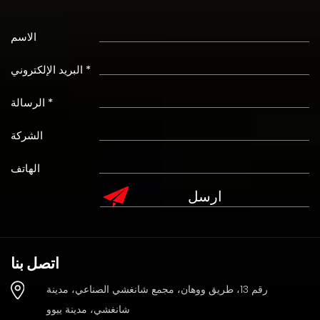
الاسم
البريد الإلكتروني *
الرسالة *
الشركة
الهاتف
اتصل بنا
رقم 13، طريق ووهان، مجمع شانغشي الصناعي، مدينة
شانغشي، مدينة ييوو