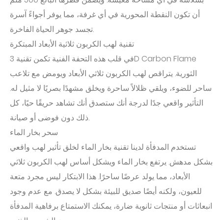
أن تكون النقطة المحورية في أي غرفة، مما يوفر أجواءً آسرة
تجسد جوهر الحياة الفاخرة.
تقنية لهب الكربون ثلاثية الأبعاد المبتكرة
في قلب هذه التحفة الفنية تكمن تقنية 3D Carbon Flame
الثورية. يتراقص لهب الكربون ثلاثي الأبعاد ويومض مع تلاعب
ساحر للضوء، ويلقي ظلالاً ساحرة ويخلق مشهدًا بصريًا لا مثيل له.
التأثير واقعي جدًا لدرجة أنك ستصدق أنك تشاهد حريقًا حيًا، كل
ذلك دون فوضى أو صيانة.
سحر بخار الماء
تستخدم المدفأة لدينا تقنية بخار الماء لخلق تأثير لهب واقعي
بشكل مدهش. يرتفع بخار الماء ويشكل أساس لهب الكربون ثلاثي
الأبعاد، مما يولد عرضًا ساحرًا. هذا الابتكار ليس مجرد متعة
للعيون، ولكنه أيضًا صديق للبيئة بشكل لا يصدق. مع عدم وجود
انبعاثات أو منتجات ثانوية ضارة، يمكنك الاستمتاع برفاهية المدفأة