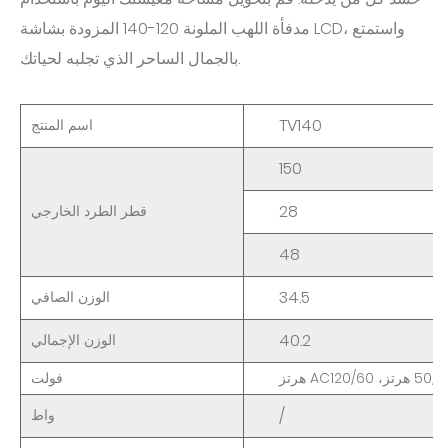
مدفأة اللهب الملونة 120-140 المزودة بشاشة LCD، واستمتع
بالجمال الساحر الذي تجلبه لحياتك.
TV140
اسم
المنتج
150
28
قطر
الطرد
الخارجي
48
34.5
الوزن
الصافي
40.2
الوزن
الإجمالي
50/6
هرتز،
AC120/60
هرتز
فولت
/
واط