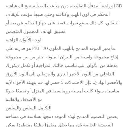
وراحة المدفأة التقليدية، دون متاعب الصيانة. تتيح لك شاشة LCD
التحكم في لون اللهب وكثافته وحتى ضبط مؤقت للإيقاف
التلقائي، كل ذلك ببضع نقرات فقط على جهاز التحكم عن بعد أو
تطبيق الهاتف المحمول المتضمن.
لوحة الألوان الزاهية
ما يميز الموقد المدمج باللهب الملون 120-140 هو قدرته على
إنتاج مجموعة واسعة من النيران الملونة. اختر من بين مجموعة
مذهلة من الألوان التي تناسب حالتك المزاجية أو تكمل ديكورك
الداخلي. من اللون الأحمر الناري والبرتقالي إلى اللون الأزرق
والأخضر الهادئ، فإن الاحتمالات لا حصر لها. قم بتهيئة الأجواء لأية
مناسبة، سواء كانت أمسية رومانسية في المنزل أو تجمعًا حيويًا
مع الأصدقاء والعائلة.
التكامل السلس والسلس
يضمن التصميم المدمج لهذه الموقد دمجها بسلاسة في مساحة
المعيشة الخاصة بك، مما يخلق مظهرًا نظيفًا ومتطورًا. يمكن