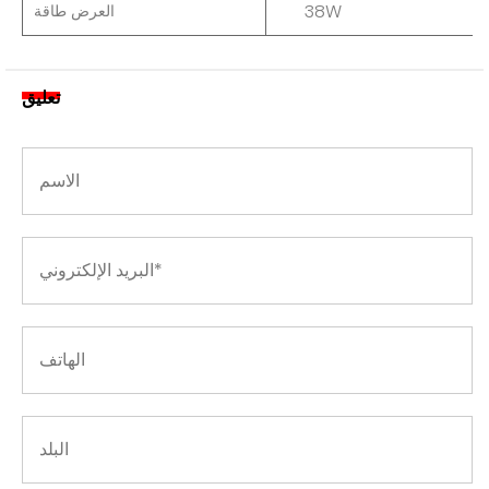
38W
العرض
طاقة
تعليق