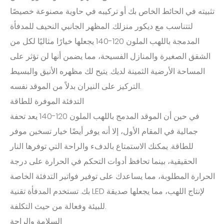
تثبيته في الحائط الخاص بك أو تركيبه في حاوية مصنوعة خصيصًا
لتتناسب مع ديكور منزلك. المظهر الجانبي النحيف للمدفأة
المدمجة باللهب الملون 120-140 يجعلها خيارًا مثاليًا لكل من
الشقق الصغيرة والمنازل الفسيحة، مما يضمن أنها لن تؤثر على
المساحة الأرضية الثمينة لديك. يتيح لك مظهره الأنيق والبسيط
التركيز على النيران بدلاً من الموقد نفسه.
التدفئة الموفرة للطاقة
في حين أن الموقد المدمج باللهب الملون 120-140 يعد تحفة
جمالية في المقام الأول، إلا أنه يوفر أيضًا خيار تسخين موفر
للطاقة. يمكنك الاستمتاع بالدفء والراحة التي توفرها النار
الحقيقية، بينما تحافظ أدوات التحكم في الحرارة على درجة
الحرارة المطلوبة، مما يساعدك على توفير فواتير التدفئة الخاصة
بك. تستخدم المدفأة تقنية LED لإنتاج اللهب، مما يجعلها صديقة
للبيئة وفعالة من حيث التكلفة.
السلامة والراحة