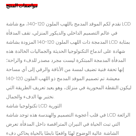
مواصفات المنتج
نقدم لكم الموقد المدمج باللهب الملون 120-140، مع شاشة LCD
في عالم التصميم الداخلي والديكور المنزلي، تقف المدفأة
المدمجة ذات اللهب الملون 120-140 المزودة بشاشة LCD بمثابة
شهادة على اندماج التكنولوجيا الحديثة والجماليات الخالدة. هذه
المدفأة المدمجة المبتكرة ليست مجرد مصدر للدفء والراحة؛
إنها تحفة فنية تضيف لمسة من الأناقة والرقي إلى أي مساحة
معيشة. تم تصميم الموقد المدمج ذو اللهب الملون 120-140
ليكون النقطة المحورية في منزلك، وهو يعيد تعريف الطريقة التي
نختبر بها الدفء والجمال.
تكنولوجيا شاشة LCD الثورية
في قلب أعجوبة التصميم والهندسة هذه توجد شاشة LCD الرائعة
التي تبث الحياة في النيران المتراقصة داخل المدفأة. تعرض
الشاشة عالية الوضوح لهبًا واقعيًا نابضًا بالحياة يحاكي دفء