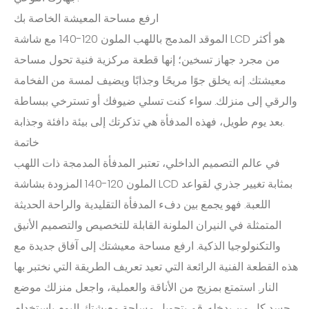
ارفع مساحة المعيشة الخاصة بك
الموقد المدمج باللهب الملون 120-140 مع شاشة LCD هو أكثر
من مجرد جهاز تسخين؛ إنها قطعة مركزية فنية تحول مساحة
معيشتك. إنه يخلق جوًا مريحًا وجذابًا ويضيف لمسة من الفخامة
والرقي إلى منزلك. سواء كنت تسلي ضيوفك أو تسترخي ببساطة
بعد يوم طويل، فهذه المدفأة هي تذكرتك إلى بيئة دافئة وجذابة.
خاتمة
في عالم التصميم الداخلي، تعتبر المدفأة المدمجة ذات اللهب
الملون 120-140 المزودة بشاشة LCD بمثابة تغيير جذري لقواعد
اللعبة. فهو يجمع بين دفء المدفأة التقليدية والراحة الحديثة
المتمثلة في النيران الملونة القابلة للتخصيص والتصميم الأنيق
والتكنولوجيا الذكية. ارفع مساحة معيشتك إلى آفاق جديدة مع
هذه القطعة الفنية الرائعة التي تعيد تعريف الطريقة التي نختبر بها
النار. استمتع بمزيج من الأناقة والعملية، واجعل منزلك موضع
حسد كل من يدخله. قم بتحويل مساحة معيشتك اليوم باستخدام