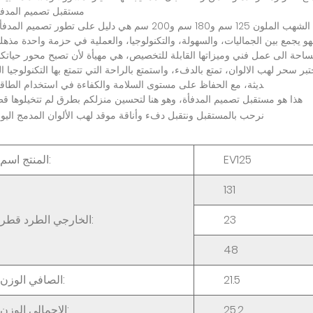
مستقبل
تصميم
المدفأ
الشهب
الملون
125 سم
و180 سم
و200 سم
هي
دليل
على
تطور
تصميم
المدفأ
هو
يجمع
بين
الجماليات،
والسهولة،
والتكنولوجيا،
والعملية
في
حزمة
واحدة
مذهل
ساحة
الى
عمل
فني
وميزاتها
القابلة
للتخصيص،
هي
مهيأة
لأن
تصبح
محور
حياتك
تبر
سحر
لهب
الالوان،
تمتع
بالدفء،
واستمتع
بالراحة
التي
تتمتع
بها
التكنولوجيا
ال
ديثة،
مع
الحفاظ
على
مستوى
السلامة
والكفاءة
في
استخدام
الطاق
هذا
هو
مستقبل
تصميم
المدفأة،
وهو
هنا
لتحسين
منزلكم
بطرق
لم
تتخيلوها
قط
نرحب
بالمستقبل
ونتقبل
دفء
وأناقة
موقد
لهب
الألوان
المدمج
اليو
EV125
:
المنتج
اسم
131
23
:
الخارجي
الطرد
قطر
48
21.5
:
الصافي
الوزن
25.2
:
الإجمالي
الوزن