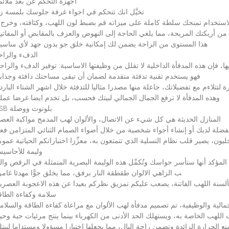
أجهزة
التحكم
عن
بعد
ملائم
تخيَّل
انك
تتحكم
في
اجواء
غرفة
جلوسك
بلمسة
ز
استخدام
تمنحك
سلطة
كاملة
على
ميزاته
قم
بضبط
لون
اللهب،
وكثافته،
وخرج
من
أريكتك
المريحة،
مما
يلغي
الحاجة
إلى
النهوض
والعزف
بالمقابض
أو
المفاتي
هذا
المستوى
من
الراحة
يضمن
لك
إمكانية
خلق
جو
بدون
جهد
لأي
مناسب
الدفء
والراح
ها،
فإن
هذه
المدفأة
الداخلية
لا
تقلل
من
وظيفتها
الاساسية
:
توفير
الدفء
والراح
فهو
يستخدم
تقنية
تدفئة
متقدمة
لضمان
أن
تبقى
مساحتك
دافئة
وجذاب
ة
لتتلاءم
مع
تفضيلاتك،
جاعلة
منها
مصدرا
مثاليا
للتدفئة
خلال
اشهر
الشتاء
البارد
وهذه
المدفأة
لا
ترفع
الجمال
الجمالي
لبيتك
فحسب،
بل
تخدم
ايضا
غرضا
عملي
بلوتوث
ووصلة
SB
المنازل
الحديثة
هي
كل
شيء
عن
الاتصال،
والألوان
لهب
المدمج
مواكبة
العص
فضلة
لديك
أو
إنشاء
أجواء
شخصية
من
خلال
أضواء
الصمام
الثنائي
المتزامن
فعن
ليون،
يصير
قلب
نظام
التسلية
الذي
تتمتعون
به،
معزِّزا
اختباراتكم
الحياتية
عموم
وليمة
للأحاسي
المؤكد
أنها
ستأسر
حواسك
وتُكمِّل
هذه
الوليمة
البصرية
المتمثلة
في
الرقص
وال
ب
الزاهي
الالوان
طقطقة
النار
برفق،
مما
يخلق
جوًّا
مهدئا
غامر
ألسنة
اللهب
الفاتنة،
يصعب
عليكم
تمزيق
نظركم
بعيدا
عن
هذه
الاعجوبة
العصري
سلامة
وكفاءة
الطاق
مالية
والوظيفية،
تم
تصميم
مدفأة
لهب
الألوان
مع
مراعاة
كفاءة
الطاقة
والسلام
ت
اللهب
الخاصة
به،
ويستهلك
الحد
الأدنى
من
الكهرباء
بينما
ينتج
مرئيات
حية
وحي
نع
الحرارة
الزائدة
وتضمن
راحة
البال،
مما
يجعلها
اختيارا
مسؤولا
ومستداما
لبيت