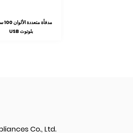
مدمجة بشاشة تعمل باللمس
مدفأة مدمجة باللهب الملون 200 سم
ن الخشب الكربوني المقلد
liances Co., Ltd.