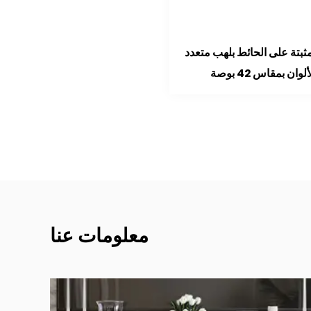
 باللهب الملون 125 سم
مدفأة مثبتة على الحائط بلهب متع
الألوان بمقاس 42 بوصة
معلومات عنا