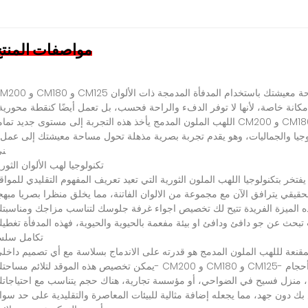
مواصفات المنت
ة
معيشتك
باستخدام
المدفأة
المدمجة
ذات
الألوان
125
CM
و
180
CM
و
200
CM
مكانة
خاصة،
لأنها
لا
توفر
الدفء
والراحة
فحسب،
بل
تعمل
أيضًا
كنقطة
محورية
CM
و
200
CM
اللهب
الملون
المدمج
يأخذ
هذه
التجربة
إلى
مستوى
جديد
تمام
جيا
والجماليات،
وهو
يقدم
تجربة
بصرية
مذهلة
تحول
مساحة
معيشتك
إلى
عمل
ن
تكنولوجيا
لهب
الألوان
الثور
يفتخر
بتكنولوجيا
اللهب
الملون
الثورية
التي
تعيد
تعريف
المفهوم
التقليدي
للمواق
حقيقي
يترافق
الآن
مع
مجموعة
من
الالوان
الفاتنة،
مما
يخلق
منظرا
بصريا
مبهج
ه
الميزة
الفريدة
تتيح
لك
تخصيص
اجواء
غرفة
جلوسك
لتناسب
مزاجك
ومناسبت
تبحث
عن
جو
دافئ
ودافئ
او
بيئة
مفعمة
بالحيوية
والحيوية،
فهذه
المدفأة
تغطي
تكامل
سلس
مقنعة
لللهب
الملون
المدمج
هو
قدرته
على
الاندماج
بسلاسة
مع
أي
تصميم
داخل
حجام
-125
CM
و
180
CM
و
200
CM
-
يمكن
تخصيص
هذه
الموقد
لتلائم
مساحتك
منزل
فسيح
في
الضواحي،
أو
مؤسسة
تجارية،
هناك
حجم
يتناسب
مع
احتياجات
بك
دون
جهد،
مما
يجعله
إضافة
مثالية
للبيئات
المعاصرة
والتقليدية
على
حد
سوا