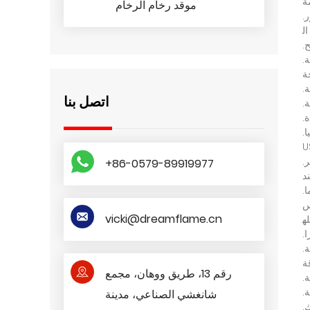
ة
موقد رخام الرخام
ر
.
ال
ح
.
ة
.
ة
ة
.
اتصل بنا
ة
.
ة
.
ا
.
U
ر
.
+86-0579-89919977
د
ا
.
س
vicki@dreamflame.cn
له
ا
.
ة
.
ة
رقم 13، طريق ووهان، مجمع
ة
.
ة
.
شانغشي الصناعي، مدينة
ك
.