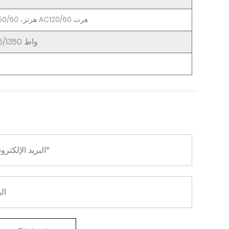
هرت
AC120/60
هرتز،
50/60
900/1800 واط 675/1350 واط