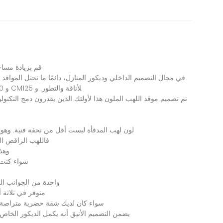
قم
بزيادة
مساح
في
مجال
التصميم
الداخلي
وديكور
المنازل،
دائمًا
ما
تحتل
المواقد
لأناقة
والتطور
.
و
125
CM
و
180
تم
تصميم
موقد
اللهب
الملون
هذا
لأولئك
الذين
يقدرون
دمج
التكنولو
لون
لهب
المدفأة
ليست
أقل
من
تحفة
فنية
.
وهو
فاللهب
الراقص
ال
وهذ
سواء
كنت
واحدة
من
الجوانب
ال
متوفر
في
ثلاثة
أ
سواء
كان
لديك
شقة
حضرية
متراصة،
يضمن
التصميم
الأنيق
أنه
يكمل
الديكور
الخاص