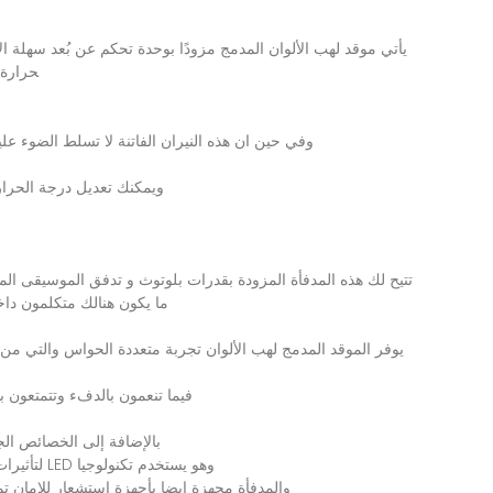
يأتي
موقد
لهب
الألوان
المدمج
مزودًا
بوحدة
تحكم
عن
بُعد
سهلة
ال
حرارة
وفي
حين
ان
هذه
النيران
الفاتنة
لا
تسلط
الضوء
علي
ويمكنك
تعديل
درجة
الحرار
تتيح
لك
هذه
المدفأة
المزودة
بقدرات
بلوتوث
و
تدفق
الموسيقى
الم
ما
يكون
هنالك
متكلمون
داخ
يوفر
الموقد
المدمج
لهب
الألوان
تجربة
متعددة
الحواس
والتي
من
فيما
تنعمون
بالدفء
وتتمتعون
ب
بالإضافة
إلى
الخصائص
الج
وهو
يستخدم
تكنولوجيا
LED
لتأثيرا
والمدفأة
مجهزة
ايضا
بأجهزة
استشعار
للامان
تم