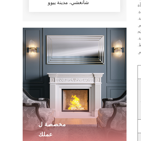
شانغشي، مدينة ييوو
ة
ة
.
ة
.
م
.
ح
ة
.
.
م
.
مخصصة ل
عملك