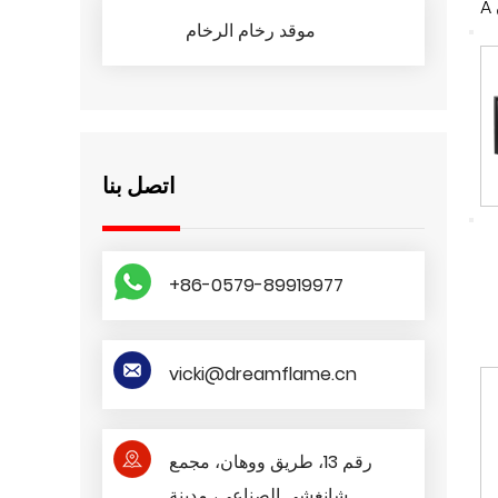
مة
موقد رخام الرخام
نة
اتصل بنا
يف
مة
+86-0579-89919977
اع
لى
لك
vicki@dreamflame.cn
رقم 13، طريق ووهان، مجمع
شانغشي الصناعي، مدينة