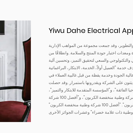
Yiwu Dahe Electrical App
التطوير، وقد جمعت مجموعة من المواهب الإدارية
ومعدات اختبار جودة المنتج والسلامة. وانطلاقًا من
 والتكنولوجي والسعي لتحقيق التميز، وتحسين آلية
 خدمة "العميل أولاً، الخدمة، الابتكار، البراغماتية
عالية الجودة وخدمة يقظة من قبل غالبية العملاء في
ج يثنون على الشركة ويقدرونها باستمرار. وقد حصلت
سة التكنولوجيا الفائقة"، و"المؤسسة المتقدمة للابتكار والتميز"،
و"أفضل 100 شركة وطنية منخفضة الكربون"، و"أفضل 100 شركة وطنية منخفضة الكربون"، و"أفضل 100 شركة
وطنية منخفضة الكربون"، و"أفضل 100 شركة وطنية منخفضة الكربون". "أفضل 100 شركة وطنية منخفضة الكربون"