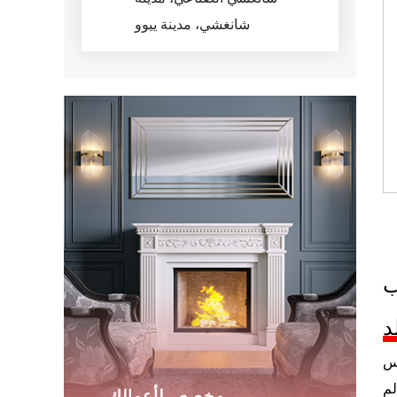
شانغشي، مدينة ييوو
ب
د
مس
لم
مخصص لأعمالك