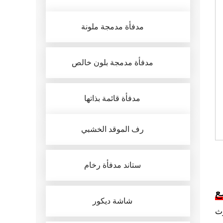
جة
فر
مدفأة مدمجة ملونة
ها
مدفأة مدمجة بلون خالص
ات
زل
مدفأة قائمة بذاتها
يم
رف الموقد الخشبي
ستاند مدفأة رخام
يت
ثل
شاشة ديكور
اء
ث USB -