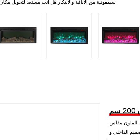
A سيمفونية من الأناقة والابتكار هل أنت مستعد لتحويل مكان
السادس. اعتبارات السلا
استخدم دائمًا نوع الوقود المناسب لمدفأتك.
ون بالقرب من المدفأة.
أبعد المواد القابلة للاشتعال عن المدفأة.
قم بتركيب بوابات أو حواجز أمان لحماية الأطفال والحيوانات الأليفة.
سابعا. صيا
وسلامة الموقد المدمج. اعتمادًا على نوع الموقد، قد تشمل الصيانة تنظ
ثامنا. خات
ه استثمار في الراحة والجماليات وقيمة منزلك. مع توفر العديد من الأنو
ناسب أذواق كل مالك منزل. قم بتحويل مساحة المعيشة الخاصة بك إ
جمال والراحة التي توفرها لسنوات قادمة. لا تفوت فرصة الارتقاء بمنز
من خلال الأناقة الخالدة للمدفأة المدمجة.
م
ب الملون مقاس