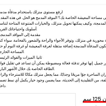
ارفع مستوى منزلك باستخدام مدفأة مدم
ى مساحة المعيشة الخاصة بك؟ الموقد المدمج هو الحل. في هذه المقد
مدمجة، وكيف يمكنها تحويل منزلك، والخيارات المتنوعة المتاحة لتنا
أسلوبك واحتياجاتك الفريدة.
I. مقدمة إلى المواقد المدمجة
حورية في منزلك، وتوفر الأجواء والراحة والشعور بالفخامة. سواء ك
 تكون المدفأة المدمجة إضافة مذهلة لغرفة المعيشة أو غرفة النوم أو ح
المساحة الخارجية.
ثانيا. الميزات والفوائد الرئيس
ور جميل. إنها توفر تدفئة فعالة ومضبوطة يمكن أن تساعد في تقليل فوات
الطاقة الخاصة بك خلال الأشهر الباردة.
فة، من التقليدية إلى الحديثة، مما يضمن وجود خيار يكمل أي نمط تصم
داخلي.
 وأرفف وخيارات محيطة مختلفة، مما يسمح لك بتخصيص التصميم ح
سم
تفضيلاتك.