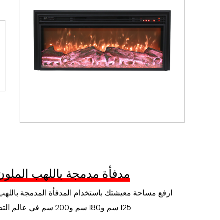
السلامة أمر بالغ الأهمية عندما يتعلق الأمر بالمواقد. فيما يلي بعض اعتبارات السلامة الأساسية:
قم بتركيب أجهزة كشف الدخان وأول أكسيد الكرب
تعد الصيانة الدورية أمرًا ضروريًا لضمان طول عمر 
المدخنة، أو فحص خطوط الغاز، أو تنظيف واستبدال مرشحات المواقد الكهربائية.
تعتبر المدفأة المدمجة أكثر من مجرد مصدر للتدفئة؛ إن
والتصميمات وخيارات التخصيص، توجد مدفأة مدمجة ت
ملاذ دافئ وجذاب مع مدفأة مدمجة اليوم، واستمتع بال
مدفأة مدمجة باللهب الملون 200 س
ارفع مساحة معيشتك باستخدام المدفأة المدمجة بالله
125 سم و180 سم و200 سم في عالم التصميم الداخلي و