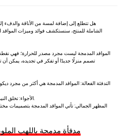
هل تتطلع إلى إضافة لمسة من الأناقة والدفء إل
الشاملة للمنتج، سنستكشف فوائد وميزات المواقد ال
المواقد المدمجة ليست مجرد مصدر للحرارة؛ فهي نقطة م
تصمم منزلًا جديدًا أو تفكر في تجديده، يمكن أن
التدفئة الفعالة: المواقد المدمجة هي أكثر من مجرد ديك
الأجواء: تخلق النيران الساحرة جوًا مريحًا وجذابًا، مما يجعل منزلك مكانًا للاسترخاء والراحة.
المظهر الجمالي: تأتي المواقد المدمجة بتصميمات مختل
زيادة قيمة العقار: يمكن للمدفأة المدمجة أن تعزز بشكل كبير قيمة إعادة بيع منزلك، مما يجعلها استثمارًا حكيمًا.
التخصيص: يمكن تخصيص هذه المواقد بتشطيبات
مدفأة مدمجة باللهب الملون 125 