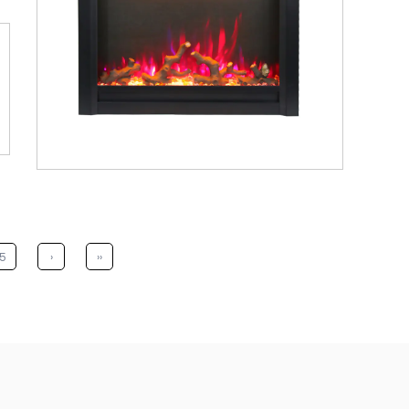
5
›
››