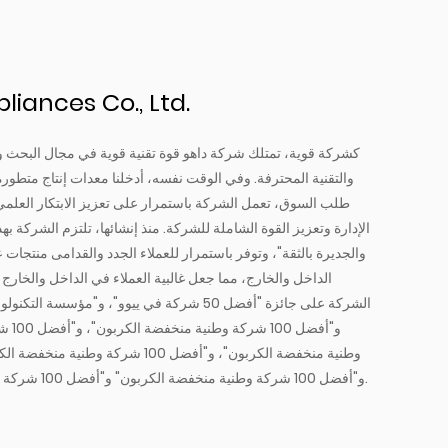
liances Co., Ltd.
كشركة قوية، تمتلك شركة داهو قوة تقنية قوية في مجال البحث و
والتقنية المحترفة. وفي الوقت نفسه، أدخلنا معدات إنتاج متطورة 
طلب السوق، تعمل الشركة باستمرار على تعزيز الابتكار العلمي
الإدارة وتعزيز القوة الشاملة للشركة. منذ إنشائها، تلتزم الشركة بهدف
والجديرة بالثقة"، وتوفر باستمرار للعملاء الجدد والقدامى منتجات 
الداخل والخارج، مما جعل غالبية العملاء في الداخل والخار
الشركة على جائزة "أفضل 50 شركة في ييوو"، و"مؤس
و"أفضل 100 شركة وطنية منخفضة الكربون" و"أفضل 100 شركة وطنية ذات علامة خضراء" وعشرات الجوائز الأخرى.