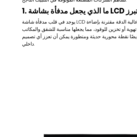
برز
مدفأة بشاشة LCD
1. ما الذي يجعل
يوجد في قلب مدفأة شاشة LCD تقنية عرض عالية الدقة مقترنة بإضاءة LED. يخلق هذا الإعداد لهيبًا واقعيًا يومض ويرقص تمامًا مثل النار
تهوية أو تخزين للوقود، مما يجعلها مناسبة للشقق والمكاتب
أيضًا نقطة محورية حديثة ومتطورة يمكن أن تعزز أي تصميم
داخلي.