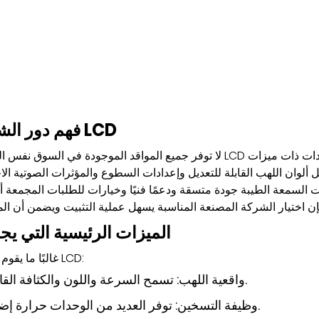
2. فهم دور الشركات المصنعة للمدفأة ذات شاشات LCD
لا توفر جميع المواقد الموجودة في السوق نفس المستوى من ال
ل ألوان اللهب القابلة للتعديل وإعدادات السطوع والمؤثرات الصوتية ا
 السمعة الطيبة جودة متسقة ودعمًا فنيًا وخيارات للطلبات المجمعة أ
3. الميزات الرئيسية التي 
غالبًا ما يقوم العملاء بتقييم أربعة جوانب رئيسية قبل اختيار مدفأة شاشة LCD:
واقعية اللهب: تسمح السرعة واللون والكثافة القابلة للتعديل للمستخدمين بخلق الأجواء المرغوبة.
وظيفة التسخين: توفر العديد من الوحدات حرارة إضافية بإعدادات متعددة، مما يوفر الراحة والفائدة.