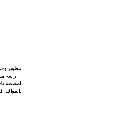
رائعة مث
المصنعة ذات
المواقد، فإن اختيار الشركة المصنعة المناسبة يسهل عملية التثبيت ويضمن أن المنتج النهائي يتوافق مع كل من التصميم والتوقعات الوظيفية.