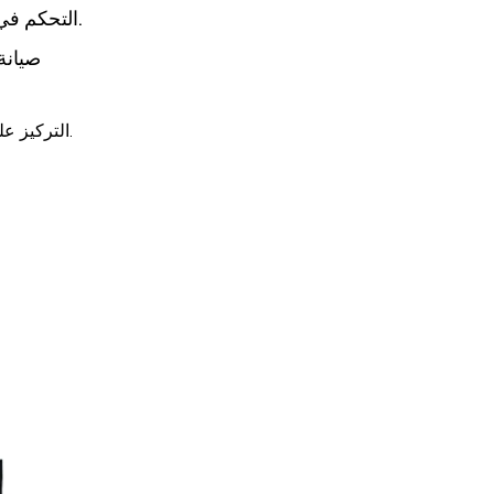
التحكم في المستخدم: يتيح التشغيل عن بعد أو التكامل الذكي للمستخدمين ضبط اللهب والإضاءة ودرجة الحرارة دون عناء.
صيانة
التركيز على هذه الميزات يساعد المشترين على اتخاذ قرارات مستنيرة، مما يضمن أن المدفأة الخاصة بهم تلبي الاحتياجات العملية والجمالية.