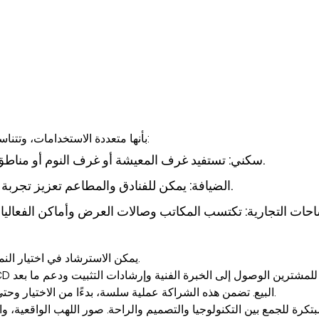
تتميز المواقد ذات شاشات LCD بأنها متعددة الاستخدامات، وتتناسب مع مجموعة من البيئات:
سكني: تستفيد غرف المعيشة أو غرف النوم أو مناطق الترفيه من مزيج من الدفء والجاذبية البصرية.
الضيافة: يمكن للفنادق والمطاعم تعزيز تجربة الضيوف من خلال إنشاء مساحات جذابة وجذابة.
حات التجارية: تكتسب المكاتب وصالات العرض وأماكن الفعاليا
يمكن الاسترشاد في اختيار النموذج بحجم المساحة وتفضيلات التصميم والوظيفة المطلوبة.
البيع. تضمن هذه الشراكة عملية سلسة، بدءًا من الاختيار وحتى النشر، وتضمن أن كل وحدة تقدم أداءً موثوقًا ورضا جماليًا.