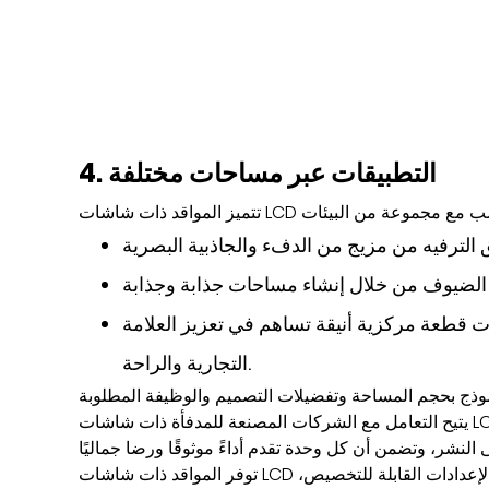
4. التطبيقات عبر مساحات مختلفة
ت قطعة مركزية أنيقة تساهم في تعزيز العلامة
التجارية والراحة.
يتيح التعامل مع الشركات المصنعة للمدفأة ذات شاشات LCD الموثوقة للمشترين الوصول إلى الخبرة الفنية وإرشادات التثبيت ودعم ما بعد
توفر المواقد ذات شاشات LCD طريقة مبتكرة للجمع بين التكنولوجيا والتصميم والراحة. صور اللهب الواقعية، والإعدادات القابلة للتخصيص،