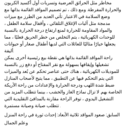
مخاطر مثل الحرائق العرضية وتسربات أول أكسيد الكربون
والحرارة المفرطة. ومع ذلك ، تم تصميم المواقد القائمة بذاتها مع
وضع السلامة في الاعتبار. تأتي العديد من الطرز مع ميزات
مدمجة مثل آليات الإغلاق التلقائي ، وأقفال سلامة الطفل ،
والمواد المقاومة للحرارة لمنع ارتفاع درجة الحرارة. بالنسبة
للوحدات الكهربائية ، يتم التخلص من خطر الحريق فعليًا ، مما
يجعلها خيارًا مثاليًا للعائلات التي لديها أطفال صغار أو حيوانات
أليفة.
راحة المواقد القائمة بذاتها هي نقطة بيع رئيسية أخرى. يمكن
تشغيلها وإيقافها بسهولة مع نقر المفتاح أو دفع زر. بالنسبة
للموديلات الكهربائية ، هناك حتى عناصر تحكم عن بُعد والميزات
التي يتم التحكم فيها عن التطبيق ، مما يتيح لأصحاب المنازل
ضبط شدة اللهب ودرجة الحرارة والإعدادات من راحة الأريكة
الخاصة بهم. لا تزال نماذج الغاز والخشب ، بينما تتطلب المزيد من
التشغيل اليدوي ، توفر الراحة مقارنة بالمدافئ التقليدية التي
تتطلب صيانة وصيانة مستمرة .
السابق: صعود المواقد ثلاثية الأبعاد: إحداث ثورة في راحة المنزل
وعلم الجمال