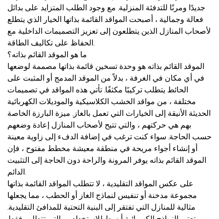
جديدًا ومرنًا للتدفئة المنزلية. مع وجود الطلب المتزايد على بدائل
فعالة وجمالية ، أصبحت المواقد القائمة بذاتها الخيار الذي يتطلع
لأصحاب المنازل الذين يتطلعون إلى تعزيز التصميمات الداخلية مع
الحفاظ على تكاليف الطاقة.
ما هو الموقد القائم بذاته؟
الموقد القائم بذاته هو وحدة تسخين قائمة بذاتها مصممة لوضعها
في أي مكان في الغرفة ، بدلاً من الموقد المدمج أو المثبت على
الحائط يتطلب تركيبًا مكثفًا. تأتي هذه المواقد في تصميمات
مختلفة ، من مواقد الخشب الكلاسيكية والموديلات الكهربائية
الحديثة الأنيقة إلى الخيارات التي تعمل بالغاز. ميزة البارزة الخاصة
بهم هي حركتهم ، والتي تتيح لأصحاب المنازل إعادة وضعهم
حسب الحاجة. سواء كنت ترغب في إضافة الدفء إلى زاوية معينة
أو إنشاء أجواء مريحة في منطقة معيشة مخطط مفتوح ، فإن
الموقد القائم بذاته يوفر المرونة والراحة دون الحاجة إلى التثبيت
الدائم.
على عكس المواقد التقليدية ، لا تتطلب المواقد القائمة بذاتها
مجموعة مدخنة أو تنفيس لنماذج الغاز أو الحطب ، مما يجعلها
مثالية للمنازل التي تفتقر إلى البنية التحتية للمدافئ التقليدية.
تعتبر النماذج الكهربائية أبسط للاستخدام ، والتي تتطلب فقط