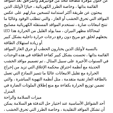
عن حلول موفرة للطاقة للحد من فواتيرهم والمرافق. تعد المواقد
القائمة بذاتها ، وخاصة الطرز الكهربائية ، خيارًا لأولئك الذين
يبحثون عن طريقة أكثر استدامة لتسخين منازلهم. على عكس
المواقد التي تحرق الخشب أو الغاز ، والتي تتطلب الوقود وغالبًا ما
تنتج انبعاثات ضارة ، تستخدم المواقد المستقلة الكهربائية مصابيح
LED لمحاكاة مظهر النيران ، مما يولد القليل من الحرارة. هذا
يجعلهم لخلق جو مريح دون رفع درجات حرارة داخلية بشكل كبير
أو زيادة استهلاك الطاقة.
بالنسبة لأولئك الذين يختارون الحطب أو حرق الغاز المواقد
القائمة بذاتها ، تحسنت بشكل كبير كفاءة الطاقة في هذه الوحدات
في السنوات الأخيرة. على سبيل المثال ، تم تصميم مواقد الخشب
الحديثة مع أنظمة احتراق محكمة الإغلاق التي تزيد من إخراج
الحرارة مع تقليل الانبعاثات. غالبًا ما تتميز النماذج التي تعمل
بالطاقة الغاز تقنية متقدمة ، مثل أنظمة التهوية المباشرة ، والتي
تضمن توزيع الحرارة بكفاءة مع منع إطلاق الملوثات الضارة في
المنزل.
ميزات السلامة والراحة
أحد الشواغل الأساسية عند اختيار حل التدفئة هو السلامة. يمكن
أن تشكل المواقد التقليدية ، وخاصة الطرز التي تحرق الخشب ،